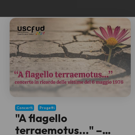
Concerti
Progetti
"A flagello
terraemotus..." –