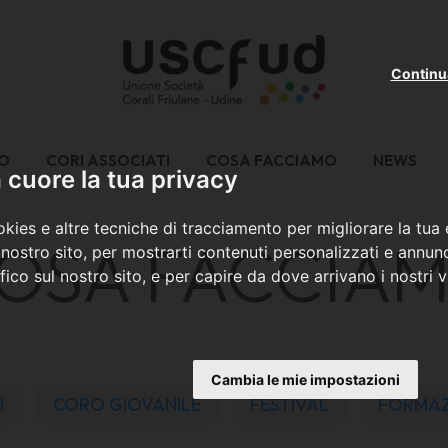
Continu
MO
CORI ASSOCIATI
COSA FACCIAMO
NEWS
cuore la tua privacy
kies e altre tecniche di tracciamento per migliorare la tua
OSA FACCIA
nostro sito, per mostrarti contenuti personalizzati e annunc
ffico sul nostro sito, e per capire da dove arrivano i nostri vi
Cambia le mie impostazioni
I
CORO GIOVANILE
FESTIVAL
FORMAZ