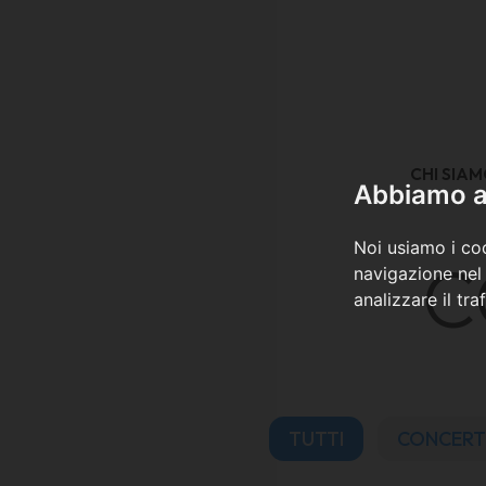
CHI SIA
HOME
COSA FACCIAMO
Abbiamo a 
Noi usiamo i coo
C
navigazione nel 
analizzare il tra
TUTTI
CONCERT