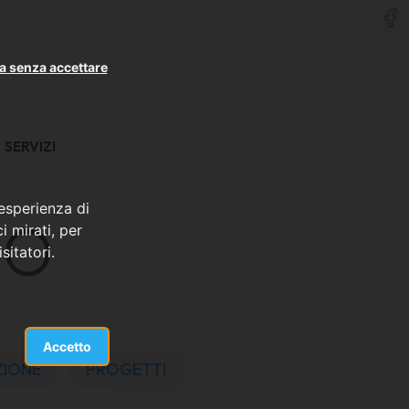
a senza accettare
SERVIZI
 esperienza di
MO
i mirati, per
sitatori.
Accetto
IONE
PROGETTI