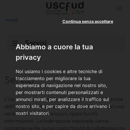
Togg
navi
HOME
Continua senza accettare
Servizi
Abbiamo a cuore la tua
privacy
Noi usiamo i cookies e altre tecniche di
Servizi
tracciamento per migliorare la tua
esperienza di navigazione nel nostro sito,
per mostrarti contenuti personalizzati e
L'Uscf, in quanto associata a Feniarco per il tramite
annunci mirati, per analizzare il traffico sul
dell'Usci Friuli Venezia Giulia, offre ai propri cori una
nostro sito, e per capire da dove arrivano i
serie di servizi, convenzioni, opportunità,
nostri visitatori.
informazioni. La federazione nazionale cerca
costantemente nuove opportunità di collaborazione