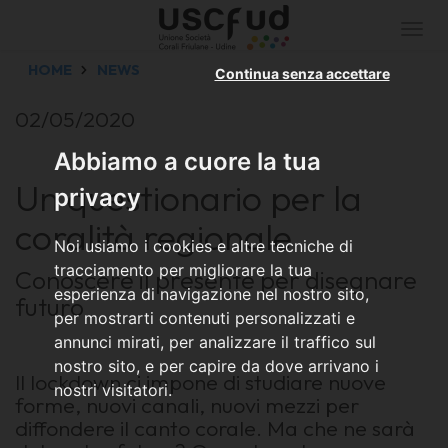
Togg
navi
HOME
NEWS
Continua senza accettare
02/05/2020
Abbiamo a cuore la tua
Un questionario per la
privacy
coralità regionale
Noi usiamo i cookies e altre tecniche di
tracciamento per migliorare la tua
Conoscere il presente per disegnare
esperienza di navigazione nel nostro sito,
futuro
per mostrarti contenuti personalizzati e
annunci mirati, per analizzare il traffico sul
nostro sito, e per capire da dove arrivano i
Il lockdown ci impone di studiare nuove
nostri visitatori.
forme, nuovi canali, nuovi mezzi per
diffondere il canto corale. Ma che ne sarà