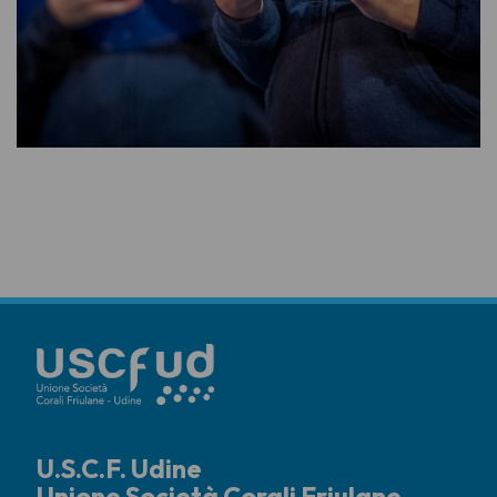
U.S.C.F. Udine
Unione Società Corali Friulane