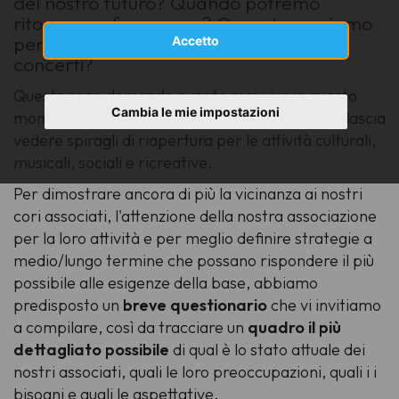
del nostro futuro? Quando potremo
ritornare a fare prove? Quando possiamo
pensare di programmare i prossimi
Accetto
concerti?
Queste sono domande quanto mai vive in questo
Cambia le mie impostazioni
momento, alle soglie di una "fase due" che non lascia
vedere spiragli di riapertura per le attività culturali,
musicali, sociali e ricreative.
Per dimostrare ancora di più la vicinanza ai nostri
cori associati, l'attenzione della nostra associazione
per la loro attività e per meglio definire strategie a
medio/lungo termine che possano rispondere il più
possibile alle esigenze della base, abbiamo
predisposto un
breve questionario
che vi invitiamo
a compilare, così da tracciare un
quadro il più
dettagliato possibile
di qual è lo stato attuale dei
nostri associati, quali le loro preoccupazioni, quali i i
bisogni e quali le aspettative.