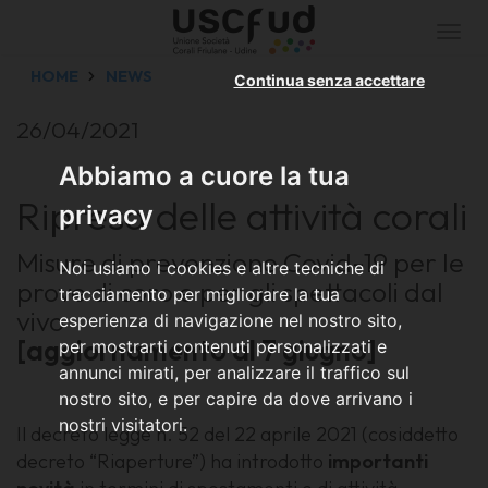
Togg
navi
HOME
NEWS
Continua senza accettare
26/04/2021
Abbiamo a cuore la tua
Ripresa delle attività corali
privacy
Misure di prevenzione Covid-19 per le
Noi usiamo i cookies e altre tecniche di
prove di coro e per gli spettacoli dal
tracciamento per migliorare la tua
vivo
esperienza di navigazione nel nostro sito,
[aggiornamento al 7 giugno]
per mostrarti contenuti personalizzati e
annunci mirati, per analizzare il traffico sul
nostro sito, e per capire da dove arrivano i
nostri visitatori.
Il decreto legge n. 52 del 22 aprile 2021 (cosiddetto
decreto “Riaperture”) ha introdotto
importanti