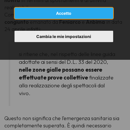
novità
in termini di spostamenti e di attività
realizzabili.
Accetto
Come evidenziato nell'apposito
documento
congiunto
emanato da
Feniarco
e
Anbima
in data
24 aprile infatti:
Cambia le mie impostazioni
si ritiene che, nel rispetto delle linee guida
adottate ai sensi del D.L. 33 del 2020,
nelle zone gialle possano essere
effettuate prove collettive
finalizzate
alla realizzazione degli spettacoli dal
vivo.
Questo non significa che l’emergenza sanitaria sia
completamente superata. È quindi necessario