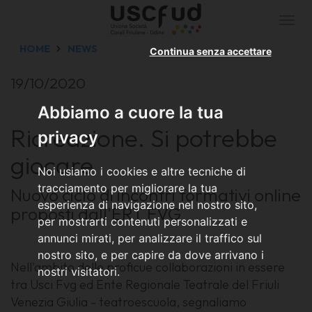
Togg
navi
HOME
NEWS
Continua senza accettare
19/10/2020
Abbiamo a cuore la tua
Ricreazione. Si potrebbe
privacy
giocare
Noi usiamo i cookies e altre tecniche di
tracciamento per migliorare la tua
Nuovo ciclo di incontri formativi online
esperienza di navigazione nel nostro sito,
proposti dall'ERT FVG
per mostrarti contenuti personalizzati e
annunci mirati, per analizzare il traffico sul
nostro sito, e per capire da dove arrivano i
Nell'ambito delle proficue collaborazioni in essere
nostri visitatori.
tra Usci Fvg ed Ente Regionale Teatrale del Friuli
Venezia Giulia - teatroescuola, segnaliamo