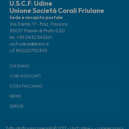
U.S.C.F. Udine
Unione Società Corali Friulane
Sede e recapito postale
Via Dante, 17 - fraz. Passons
33037 Pasian di Prato (UD)
tel. +39 0432 543261
uscf-udine@libero.it
c.f. 80020750305
CHI SIAMO
CORI ASSOCIATI
COSA FACCIAMO
NEWS
SERVIZI
Tutti i diritti sono riservati © 2017 - Uscf Udine – –
cookies policy