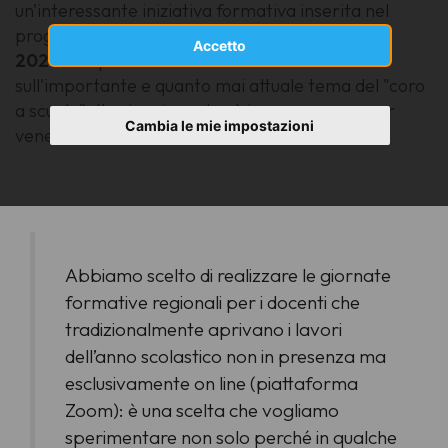
un'interessante iniziativa formativa inserita nel
progetto
Fare Teatro a Scuola Secondo Noi
Accetto
2020
che prevede alcuni incontri incentrati
sull'importante e quanto mai attuale tema del "coro
a scuola". Il primo incontro è in programma per
Cambia le mie impostazioni
venerdì 23 ottobre.
Abbiamo scelto di realizzare le giornate
formative regionali per i docenti che
tradizionalmente aprivano i lavori
dell’anno scolastico non in presenza ma
esclusivamente on line (piattaforma
Zoom): è una scelta che vogliamo
sperimentare non solo perché in qualche