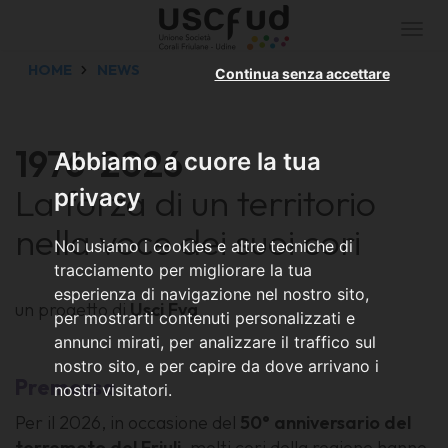
Togg
navi
HOME
NEWS
Continua senza accettare
1976-2026
Abbiamo a cuore la tua
La forza di un territorio
privacy
nella voce dei suoi cori
Noi usiamo i cookies e altre tecniche di
tracciamento per migliorare la tua
esperienza di navigazione nel nostro sito,
un progetto di
Usci Fvg
per mostrarti contenuti personalizzati e
annunci mirati, per analizzare il traffico sul
nostro sito, e per capire da dove arrivano i
Premessa
nostri visitatori.
Per il 2026, in occasione del
50° anniversario del
terremoto del Friuli
, molti cori della regione hanno