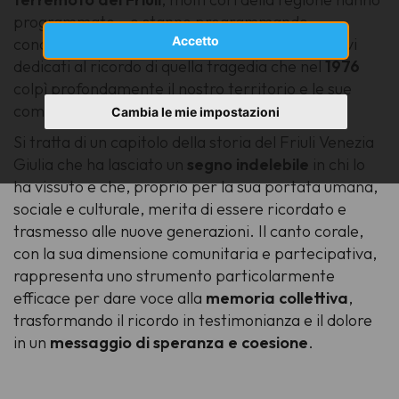
programmato – o stanno programmando –
Accetto
concerti, rassegne e altri eventi commemorativi
dedicati al ricordo di quella tragedia che nel
1976
colpì profondamente il nostro territorio e le sue
comunità.
Cambia le mie impostazioni
Si tratta di un capitolo della storia del Friuli Venezia
Giulia che ha lasciato un
segno indelebile
in chi lo
ha vissuto e che, proprio per la sua portata umana,
sociale e culturale, merita di essere ricordato e
trasmesso alle nuove generazioni. Il canto corale,
con la sua dimensione comunitaria e partecipativa,
rappresenta uno strumento particolarmente
efficace per dare voce alla
memoria collettiva
,
trasformando il ricordo in testimonianza e il dolore
in un
messaggio di speranza e coesione
.