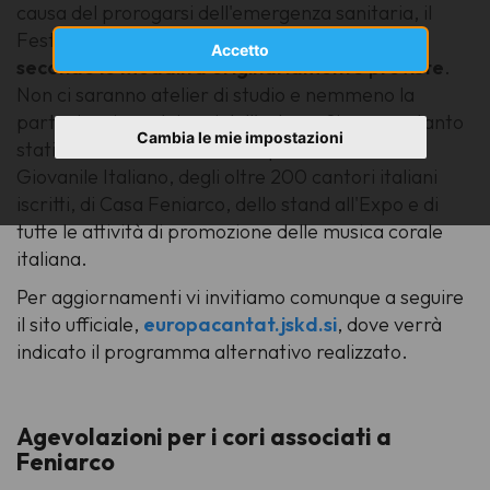
causa del prorogarsi dell'emergenza sanitaria, il
Festival Europa Cantat XXI
non avrà luogo
Accetto
secondo le modalità originariamente previste
.
Non ci saranno atelier di studio e nemmeno la
partecipazione dei cori dall'estero. Siamo pertanto
Cambia le mie impostazioni
stati costretti a cancellare la presenza del Coro
Giovanile Italiano, degli oltre 200 cantori italiani
iscritti, di Casa Feniarco, dello stand all'Expo e di
tutte le attività di promozione delle musica corale
italiana.
Per aggiornamenti vi invitiamo comunque a seguire
il sito ufficiale,
europacantat.jskd.si
, dove verrà
indicato il programma alternativo realizzato.
Agevolazioni per i cori associati a
Feniarco