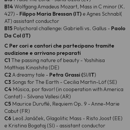
B14
Wolfgang Amadeus Mozart, Mass in C minor (K.
427) -
Filippo Maria Bressan (IT)
e Agnes Schnabl(
AT) assistant conductor
B15
Polychoral challenge: Gabrielli vs. Gallus -
Paolo
Da Col (IT)
C Per cori e cantori che partecipano tramite
audizione e arrivano preparati
C1
The passing nature of beauty - Yoshihisa
Matthias Kinoshita (DE)
C2
A dreamy tale -
Petra Grassi (
SI/
IT
)
C3
Songs for The Earth - Cecilia Martin-Löf (SE)
C4
Música, por favor! (in cooperation with America
Cantat) - Silvana Vallesi (AR)
C5
Maurice Duruflé, Requiem Op. 9 - Anne-Marie
Cabut (FR)
C6
Leoš Janáček, Glagolitic Mass - Risto Joost (EE)
e Kristina Bogataj (SI) - assistant conductor