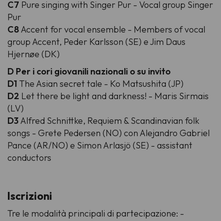
C7
Pure singing with Singer Pur - Vocal group Singer
Pur
C8
Accent for vocal ensemble - Members of vocal
group Accent, Peder Karlsson (SE) e Jim Daus
Hjernøe (DK)
D Per i cori giovanili nazionali o su invito
D1
The Asian secret tale - Ko Matsushita (JP)
D2
Let there be light and darkness! - Maris Sirmais
(LV)
D3
Alfred Schnittke, Requiem & Scandinavian folk
songs - Grete Pedersen (NO) con Alejandro Gabriel
Pance (AR/NO) e Simon Arlasjö (SE) - assistant
conductors
Iscrizioni
Tre le modalità principali di partecipazione: -