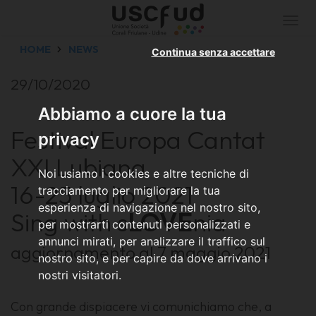
Togg
navi
HOME
NEWS
Continua senza accettare
29/10/2020
Abbiamo a cuore la tua
Festival Europa Cantat
privacy
XXI Lubiana
Noi usiamo i cookies e altre tecniche di
16-25 luglio 2021
tracciamento per migliorare la tua
esperienza di navigazione nel nostro sito,
Sing with s
LOVE
nia
per mostrarti contenuti personalizzati e
annunci mirati, per analizzare il traffico sul
aggiornamento al 7 maggio 2021
nostro sito, e per capire da dove arrivano i
nostri visitatori.
Con grande dispiacere vi comunichiamo che, a