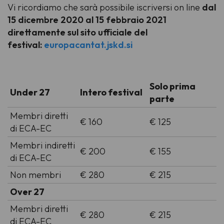
Vi ricordiamo che sarà possibile iscriversi on line
dal
15 dicembre 2020 al 15 febbraio 2021
direttamente sul sito ufficiale del
festival:
europacantat.jskd.si
Solo prima
Under 27
Intero festival
parte
Membri diretti
€ 160
€ 125
di ECA-EC
Membri indiretti
€ 200
€ 155
di ECA-EC
Non membri
€ 280
€ 215
Over 27
Membri diretti
€ 280
€ 215
di ECA-EC