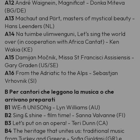
A12
André Waignein, Magnificat - Donka Miteva
(BG/DE)
A13
Machaut and Pärt, masters of mystical beauty -
Hans Leenders (NL)
A14
Na tuimbe ulimwenguni, Let’s sing the world
over (in cooperation with Africa Cantat) - Ken
Wakia (KE)
A15
Damijan Močnik, Missa St Francisci Assisiensis -
Gary Graden (US/SE)
A16
From the Adriatic to the Alps - Sebastjan
Vrhovnik (SI)
B Per cantori che leggono la musica o che
arrivano preparati
B1
WE-fi UNISONg - Lyn Williams (AU)
B2
Sing & shine - film time! - Sanna Valvanne (FI)
B3
Let’s put on an opera! - Teri Dunn (CA)
B4
The heritage that unites us: traditional music
from Turkey and Greece - Sofia Gioldasi (GR) e