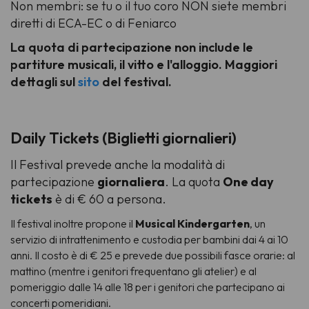
Non membri:
se tu o il tuo coro NON siete membri
diretti di ECA-EC o di Feniarco
La quota di partecipazione non include le
partiture musicali, il vitto e l'alloggio. Maggiori
dettagli sul
sito
del festival.
Daily Tickets (Biglietti giornalieri)
Il Festival prevede anche la modalità di
partecipazione
giornaliera
. La quota
One day
tickets
è di € 60 a persona.
Il festival inoltre propone il
Musical Kindergarten
, un
servizio di intrattenimento e custodia per bambini dai 4 ai 10
anni
. Il costo è di € 25 e prevede due possibili fasce orarie: al
mattino (mentre i genitori frequentano gli atelier) e al
pomeriggio dalle 14 alle 18 per i genitori che partecipano ai
concerti pomeridiani.