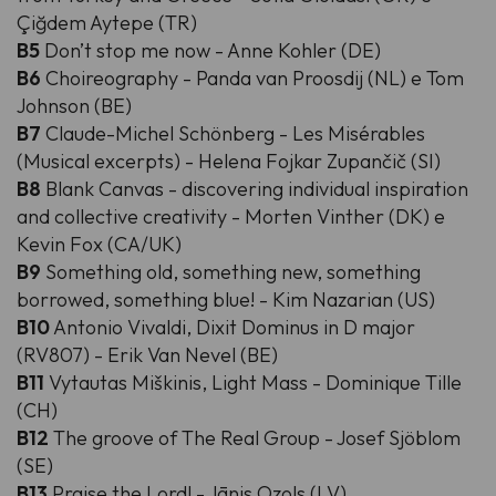
Çiğdem Aytepe (TR)
B5
Don’t stop me now - Anne Kohler (DE)
B6
Choireography - Panda van Proosdij (NL) e Tom
Johnson (BE)
B7
Claude-Michel Schönberg - Les Misérables
(Musical excerpts) - Helena Fojkar Zupančič (SI)
B8
Blank Canvas - discovering individual inspiration
and collective creativity - Morten Vinther (DK) e
Kevin Fox (CA/UK)
B9
Something old, something new, something
borrowed, something blue! - Kim Nazarian (US)
B10
Antonio Vivaldi, Dixit Dominus in D major
(RV807) - Erik Van Nevel (BE)
B11
Vytautas Miškinis, Light Mass - Dominique Tille
(CH)
B12
The groove of The Real Group - Josef Sjöblom
(SE)
B13
Praise the Lord! - Jānis Ozols (LV)