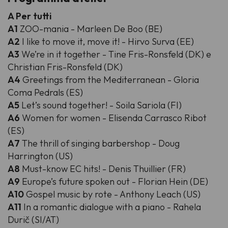
A Per tutti
A1
ZOO-mania - Marleen De Boo (BE)
A2
I like to move it, move it! - Hirvo Surva (EE)
A3
We’re in it together - Tine Fris-Ronsfeld (DK) e
Christian Fris-Ronsfeld (DK)
A4
Greetings from the Mediterranean - Gloria
Coma Pedrals (ES)
A5
Let’s sound together! - Soila Sariola (FI)
A6
Women for women - Elisenda Carrasco Ribot
(ES)
A7
The thrill of singing barbershop - Doug
Harrington (US)
A8
Must-know EC hits! - Denis Thuillier (FR)
A9
Europe’s future spoken out - Florian Hein (DE)
A10
Gospel music by rote - Anthony Leach (US)
A11
In a romantic dialogue with a piano - Rahela
Durič (SI/AT)