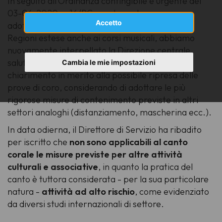
In seguito all’Ordinanza contingibile e urgente del
03-06-2020 n. 16/PC, con la quale vengono
Accetto
adottate le Linee guida della Conferenza Stato
Regioni estese anche ai corsi musicali, abbiamo
nuovamente interpellato la Direzione centrale
salute della Regione Friuli Venezia Giulia per un
Cambia le mie impostazioni
chiarimento in merito alla possibile ripresa delle
prove di coro, considerando di adottare le più
rigorose misure di contenimento previste in altri
settori analoghi (distanziamento, mascherina ecc.).
In data odierna, il Direttore di Servizio ha ribadito
per iscritto che
non sono applicabili al canto
corale le misure previste per altre attività
culturali e associative
, in quanto la pratica del
canto è tuttora considerata - per la sua particolare
natura -
attività ad alto rischio
, come evidenziato
da diversi studi internazionali di settore.