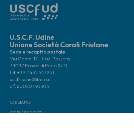
U.S.C.F. Udine
Unione Società Corali Friulane
Sede e recapito postale
Via Dante, 17 - fraz. Passons
33037 Pasian di Prato (UD)
tel. +39 0432 543261
uscf-udine@libero.it
c.f. 80020750305
CHI SIAMO
CORI ASSOCIATI
COSA FACCIAMO
NEWS