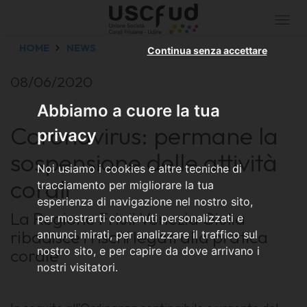
Togg
navi
HOME
NEWS
Continua senza accettare
08/06/2020
Abbiamo a cuore la tua
Coronavirus: permane la
privacy
sospensione delle attività
Noi usiamo i cookies e altre tecniche di
corali
tracciamento per migliorare la tua
esperienza di navigazione nel nostro sito,
La Regione Friuli Venezia Giulia
per mostrarti contenuti personalizzati e
ribadisce i rischi legati alla pratica
annunci mirati, per analizzare il traffico sul
nostro sito, e per capire da dove arrivano i
corale
nostri visitatori.