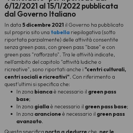
6/12/2021 al 15/1/2022 pubblicata
dal Governo Italiano
In data
5 dicembre 2021
il Governo ha pubblicato
sul proprio sito una
tabella
riepilogativa (sotto
riportata parzialmente) delle attività consentite
senza green pass, con green pass "base" e con
green pass "rafforzato". Tra le attività indicate,
nell'ambito del capitolo "attività ludiche o
ricreative", sono riportati anche i
"centri culturali,
centri sociali e ricreativi"
. Con riferimento a
quest'ultimi si specifica che:
In zona
bianca
è necessario il
green pass
base
;
In zona
gialla
è necessario il
green pass base
;
In zona
arancione
è necessario il
green pass
avanzato
.
Questa specifica
porta a dedurre
che,
per le