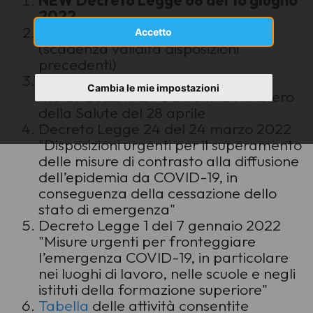
NEW Decreto Legge 68 del 16 giugno
2022
Aggiornamento al 16 giugno 2022
Accetto
(scadenza validità disposizioni
precedenti)
Conversione del Decreto Legge 24
Cambia le mie impostazioni
marzo 2022 n. 24 e Direttiva Ministero
della Salute del 28 aprile
Decreto Legge 24 del 24 marzo 2022
"Disposizioni urgenti per il superamento
delle misure di contrasto alla diffusione
dell’epidemia da COVID-19, in
conseguenza della cessazione dello
stato di emergenza"
Decreto Legge 1 del 7 gennaio 2022
"Misure urgenti per fronteggiare
l’emergenza COVID-19, in particolare
nei luoghi di lavoro, nelle scuole e negli
istituti della formazione superiore"
Tabella
delle attività consentite