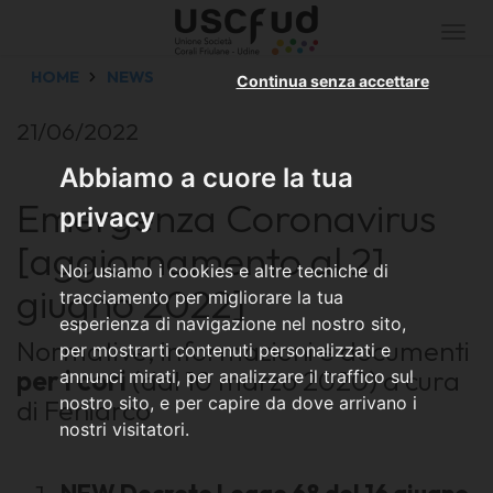
Togg
navi
HOME
NEWS
Continua senza accettare
21/06/2022
Abbiamo a cuore la tua
Emergenza Coronavirus
privacy
[aggiornamento al 21
Noi usiamo i cookies e altre tecniche di
giugno 2022]
tracciamento per migliorare la tua
esperienza di navigazione nel nostro sito,
Normative, informazioni e documenti
per mostrarti contenuti personalizzati e
per i cori
(dal 10 marzo 2020) a cura
annunci mirati, per analizzare il traffico sul
nostro sito, e per capire da dove arrivano i
di Feniarco
nostri visitatori.