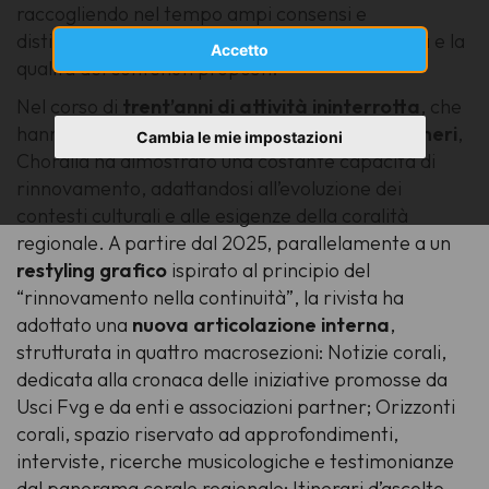
raccogliendo nel tempo ampi consensi e
distinguendosi, a livello nazionale, per la solidità e la
Accetto
qualità dei contenuti proposti.
Nel corso di
trent’anni di attività ininterrotta
, che
hanno visto la pubblicazione di
oltre cento numeri
,
Cambia le mie impostazioni
Choralia
ha dimostrato una costante capacità di
rinnovamento, adattandosi all’evoluzione dei
contesti culturali e alle esigenze della coralità
regionale. A partire dal 2025, parallelamente a un
restyling grafico
ispirato al principio del
“rinnovamento nella continuità”, la rivista ha
adottato una
nuova articolazione interna
,
strutturata in quattro macrosezioni:
Notizie corali
,
dedicata alla cronaca delle iniziative promosse da
Usci Fvg e da enti e associazioni partner;
Orizzonti
corali
, spazio riservato ad approfondimenti,
interviste, ricerche musicologiche e testimonianze
dal panorama corale regionale;
Itinerari d’ascolto
,