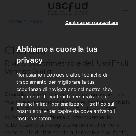
Togg
navi
HOME
NEWS
Continua senza accettare
Choralia
Abbiamo a cuore la tua
privacy
Rivista quadrimestrale dell'Usci Friuli
Venezia Giulia
Noi usiamo i cookies e altre tecniche di
tracciamento per migliorare la tua
esperienza di navigazione nel nostro sito,
Choralia
, ovvero “le cose del coro”: un nome breve,
per mostrarti contenuti personalizzati e
musicale e ricco di significato che identifica la rivista
annunci mirati, per analizzare il traffico sul
dell’Usci Friuli Venezia Giulia. Fondata nel 1995
nostro sito, e per capire da dove arrivano i
come strumento ufficiale di informazione, la
nostri visitatori.
pubblicazione si è progressivamente affermata
come punto di riferimento autorevole e qualificato,