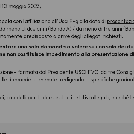
el 10 maggio 2023;
gola con l’affiliazione all’Usci Fvg alla data di
presentazi
e da meno di due anni (Bando A) / da meno di tre anni (Ban
itamente predisposto o prive degli allegati richiesti.
entare una sola domanda a valere su uno solo dei du
ne non costituisce impedimento alla presentazione di
ione – formata dal Presidente USCI FVG, da tre Consiglie
elle domande pervenute, redigendo le specifiche graduat
i, i modelli per le domande e i relativi allegati, nonché l