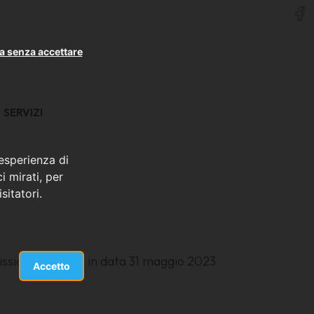
a senza accettare
SERVIZI
 esperienza di
i mirati, per
sitatori.
issione riunitasi in data 31 maggio 2023
Accetto