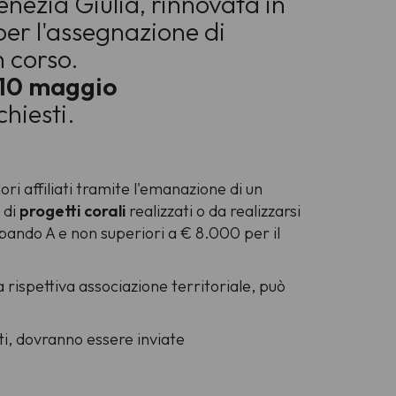
enezia Giulia, rinnovata in
per l'assegnazione di
n corso.
l 10 maggio
hiesti.
ri affiliati tramite l'emanazione di un
 di
progetti corali
realizzati o da realizzarsi
 bando A e non superiori a € 8.000 per il
la rispettiva associazione territoriale, può
sti, dovranno essere inviate