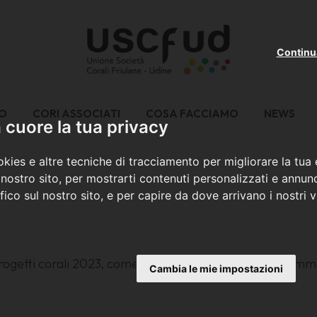
Continu
MO
CORI ASSOCIATI
COSA FACCIAMO
NEWS
cuore la tua privacy
kies e altre tecniche di tracciamento per migliorare la tua
nostro sito, per mostrarti contenuti personalizzati e annunc
ffico sul nostro sito, e per capire da dove arrivano i nostri vi
 progetti corali 2023, come deliberato dall'apposita Comm
Cambia le mie impostazioni