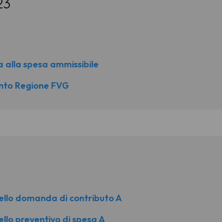
23
a alla spesa ammissibile
ento Regione FVG
ello domanda di contributo A
llo preventivo di spesa A