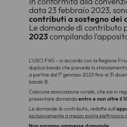
In conformità alla convenzio
data 23 febbraio 2023, sono
contributi a sostegno dei c
Le domande di contributo 
2023
compilando l'apposito 
L’USCI FVG - in accordo con la Regione Friul
duplice bando che prevede lo stanziamento
a partire dal 1° gennaio 2023 fino al 31 dic
bando B.
Ciascuna associazione corale, che sia in regol
presentare domanda
entro e non oltre il
Le domande di contributo, redatte sull'
appo
esclusivamente a mezzo
posta elettronica c
Non saranno ammesse domande
: