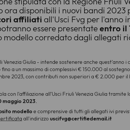
ne stipulata con la Regione Friuli V
 ora disponibili i nuovi bandi 2023 
ori affiliati
all'Usci Fvg per l'anno i
potranno essere presentate
entro i
modello corredato dagli allegati ric
i Venezia Giulia - intende sostenere anche quest'anno i co
 fino a un massimo di complessivi € 150.000 al sostegno
embre 2023, con contributi non superiori a € 2.000 per il
a con l'affiliazione all’Usci Friuli Venezia Giulia tramite 
 10 maggio 2023
.
sito modello
e comprensive di tutti gli allegati ivi previ
ertificata
all'indirizzo
uscifvg@certifiedemail.it