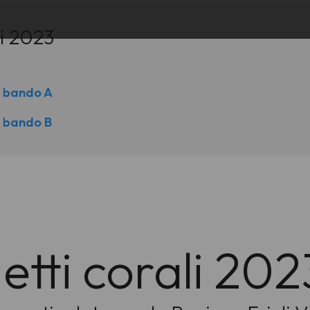
li 2023
o bando A
o bando B
etti corali 202