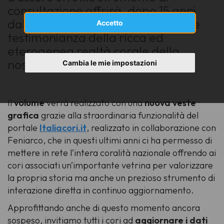
consultazione offrirà, dopo 15 anni
dall’ultima edizione, un’importante
Accetto
testimonianza della ricca ed
eterogenea realtà corale della
nostra regione.
Cambia le mie impostazioni
Il
volume
verrà realizzato con una
nuova veste
grafica
grazie alla straordinaria funzionalità del
portale
Italiacori.it
, realizzato in collaborazione con
Feniarco, che in questi ultimi anni ci ha permesso di
mettere in rete l’intera coralità nazionale offrendo ai
cori associati un’importante vetrina per valorizzare
la propria storia ma anche un prezioso strumento di
interazione diretta in continuo aggiornamento.
Approfittando anche di questo momento ancora
sospeso, invitiamo tutti i cori ad
aggiornare i dati