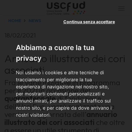
Togg
navi
HOME
NEWS
Continua senza accettare
18/02/2021
Abbiamo a cuore la tua
Annuario illustrato dei cori
privacy
associati
Noi usiamo i cookies e altre tecniche di
tracciamento per migliorare la tua
Fra le varie iniziative in programma
esperienza di navigazione nel nostro sito,
per il 2021 in occasione del
per mostrarti contenuti personalizzati e
quarantennale
di fondazione
annunci mirati, per analizzare il traffico sul
dell'Usci Fvg, verrà realizzata una
nostro sito, e per capire da dove arrivano i
versione aggiornata dell’
annuario
nostri visitatori.
illustrato dei cori associati
che oltre
a essere un utile strumento di